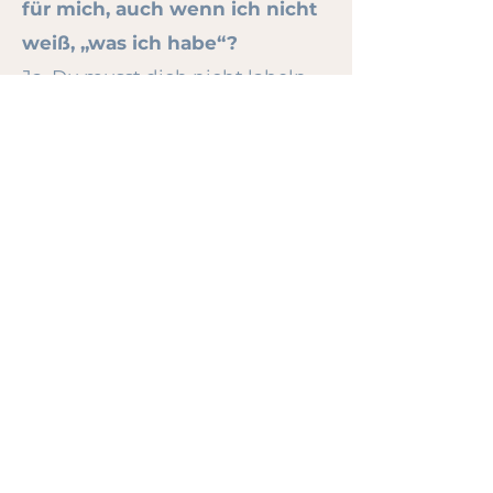
für mich, auch wenn ich nicht
weiß, „was ich habe“?
Ja. Du musst dich nicht labeln.
Wenn du dich in
Überforderung, Reizbarkeit,
innerer Unruhe oder starker
Reizbelastung wiedererkennst,
arbeiten wir genau damit – klar,
körpernah und alltagstauglich
.
Ich mache eine Therapie oder
warte auf einen Therapieplatz
– passt Coaching trotzdem?
Oft ja. Coaching kann eine gute
Ergänzung sein, weil wir sehr