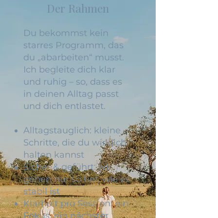
Der Rahmen
Du bekommst kein
starres Programm, das
du „abarbeiten“ musst.
Ich begleite dich klar
und ruhig – so, dass es
in deinen Alltag passt
und dich entlastet.
Alltagstauglich: kleine
Schritte, die du wirklich
halten kannst
Sicher & geführt: wir
gehen nur so tief, wie es
stabil ist
Klarheit pro Session: ein
Fokus, ein nächster