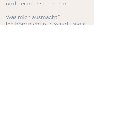
und der nächste Termin.
Was mich ausmacht?
Ich höre nicht nur, was du sagst
– ich spüre, was du brauchst.
Ich halte Raum. Für Ehrlichkeit.
Für leise Erkenntnisse.
Und für dich – in deiner ganzen
Komplexität.
Wenn du dich selbst wieder
spüren willst, begleite ich dich
gern.
Ehrlich. Klar. Und mit offenem
Herzen.